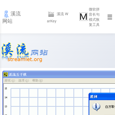
微软拼
溪流
溪流 W
音长句
☰
模式恢
网站
arKey
复工具